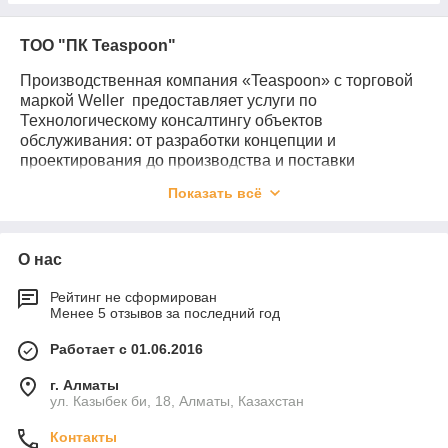
ТОО "ПК Teaspoon"
Производственная компания «Teaspoon» с торговой
маркой Weller предоставляет услуги по
Технологическому консалтингу объектов
обслуживания: от разработки концепции и
проектирования до производства и поставки
профессионального технологического оборудования.
Показать всё
Технологическое проектирование – одна из ключевых
наших услуг, позволяющая не только
профессионально зонировать и расставить
О нас
технологическое оборудование в соответствии со
всеми стандартами и нормами, но и качественно
Рейтинг не сформирован
подобрать наиболее подходящее клиенту и
Менее 5 отзывов за последний год
наилучшее оборудование, тем самым исключив
необоснованные затраты для нашего клиента.
Работает с 01.06.2016
Используя многолетний опыт оснащения (начиная с
г. Алматы
2001 года), мы стремимся предложить рынку
ул. Казыбек би, 18, Алматы, Казахстан
наиболее передовые технологии и первоклассное
сервисное обслуживание.
Контакты