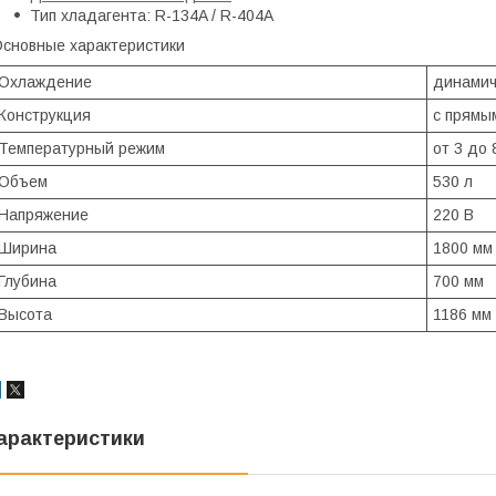
Тип хладагента: R-134A / R-404A
сновные характеристики
Охлаждение
динамич
Конструкция
с прямы
Температурный режим
от 3 до 
Объем
530 л
Напряжение
220 В
Ширина
1800 мм
Глубина
700 мм
Высота
1186 мм
арактеристики