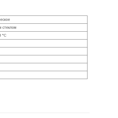
еское
м стеклом
8 °С