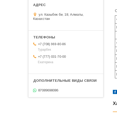
О
ул. Казыбек би, 18, Алматы,
Казахстан
+7 (708) 969-80-86
Турарбек
+7 (777) 031-70-00
Екатерина
87089698086
Х