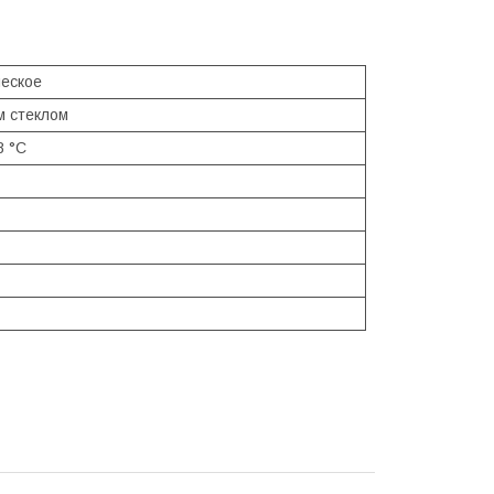
еское
м стеклом
8 °С