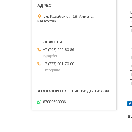
О
ул. Казыбек би, 18, Алматы,
Казахстан
+7 (708) 969-80-86
Турарбек
+7 (777) 031-70-00
Екатерина
87089698086
Х