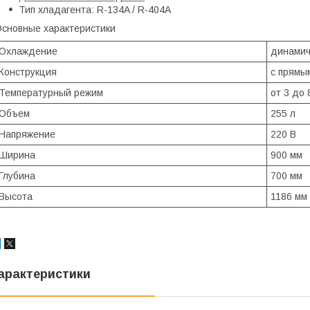
Тип хладагента: R-134A / R-404A
сновные характеристики
Охлаждение
динамич
Конструкция
с прямы
Температурный режим
от 3 до 
Объем
255 л
Напряжение
220 В
Ширина
900 мм
Глубина
700 мм
Высота
1186 мм
арактеристики