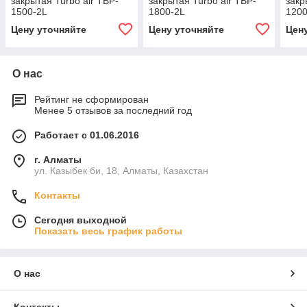
закрытая Turbo air TBP-
закрытая Turbo air TBP-
закр
1500-2L
1800-2L
1200
Цену уточняйте
Цену уточняйте
Цен
О нас
Рейтинг не сформирован
Менее 5 отзывов за последний год
Работает с 01.06.2016
г. Алматы
ул. Казыбек би, 18, Алматы, Казахстан
Контакты
Сегодня выходной
Показать весь график работы
О нас