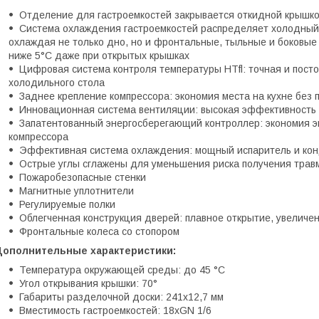
Отделение для гастроемкостей закрывается откидной крышк
Система охлаждения гастроемкостей распределяет холодный 
охлаждая не только дно, но и фронтальные, тыльные и боковы
ниже 5°С даже при открытых крышках
Цифровая система контроля температуры HTfl: точная и посто
холодильного стола
Заднее крепление компрессора: экономия места на кухне без 
Инновационная система вентиляции: высокая эффективность
Запатентованный энергосберегающий контроллер: экономия э
компрессора
Эффективная система охлаждения: мощный испаритель и ко
Острые углы сглажены для уменьшения риска получения трав
Пожаробезопасные стенки
Магнитные уплотнители
Регулируемые полки
Облегченная конструкция дверей: плавное открытие, увеличе
Фронтальные колеса со стопором
Дополнительные характеристики:
Температура окружающей среды: до 45 °С
Угол открывания крышки: 70°
Габариты разделочной доски: 241х12,7 мм
Вместимость гастроемкостей: 18хGN 1/6