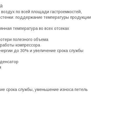
ой
воздух по всей площади гастроемкостей,
е стенки: поддержание температуры продукции
янная температура во всех отсеках
потери полезного объема
 работы компрессора
нергии до 30% и увеличение срока службы
нденсатор
м
ние срока службы, уменьшение износа петель