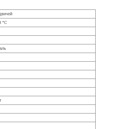
двичей
8 °С
аль
т