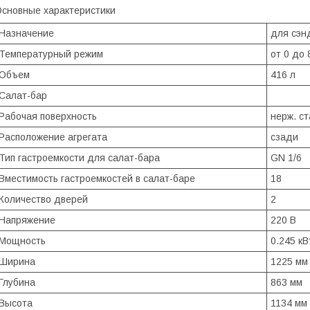
сновные характеристики
Назначение
для сэн
Температурный режим
от 0 до 
Объем
416 л
Салат-бар
Рабочая поверхность
нерж. ст
Расположение агрегата
сзади
Тип гастроемкости для салат-бара
GN 1/6
Вместимость гастроемкостей в салат-баре
18
Количество дверей
2
Напряжение
220 В
Мощность
0.245 кВ
Ширина
1225 мм
Глубина
863 мм
Высота
1134 мм