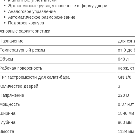
Магнитные уплотнители
Эргономичные ручки, утопленные в форму двери
Аналоговое управление
Автоматическое размораживание
Подогрев корпуса
сновные характеристики
Назначение
для сэн
Температурный режим
от 0 до 
Объем
640 л
Рабочая поверхность
нерж. ст
Тип гастроемкости для салат-бара
GN 1/6
Количество дверей
3
Напряжение
220 В
Мощность
0.37 кВт
Ширина
1846 мм
Глубина
863 мм
Высота
1134 мм