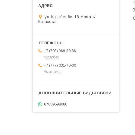
в
В
ул. Казыбек би, 18, Алматы,
Казахстан
+7 (708) 969-80-86
Турарбек
+7 (777) 031-70-00
Екатерина
87089698086