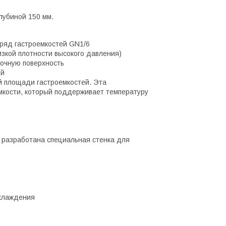
глубиной 150 мм.
ряд гастроемкостей GN1/6
изкой плотности высокого давления)
лочную поверхность
ой
й площади гастроемкостей. Эта
мкости, который поддерживает температуру
 разработана специальная стенка для
охлаждения