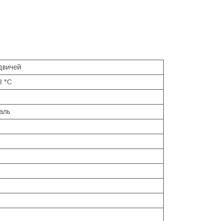
двичей
8 °С
аль