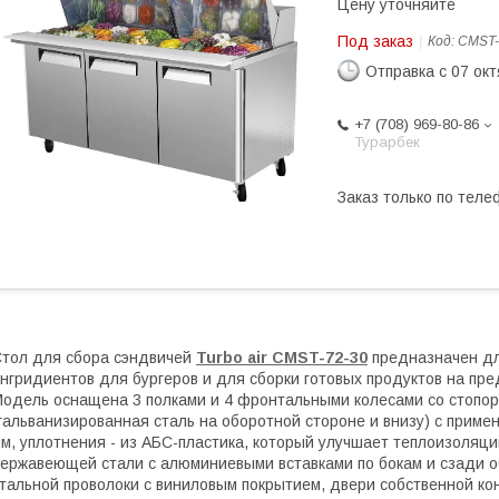
Цену уточняйте
Под заказ
Код:
CMST-
Отправка с 07 ок
+7 (708) 969-80-86
Турарбек
Заказ только по теле
тол для сбора сэндвичей
Turbo air CMST-72-30
предназначен дл
нгридиентов для бургеров и для сборки готовых продуктов на пре
одель оснащена 3 полками и 4 фронтальными колесами со стопор
гальванизированная сталь на оборотной стороне и внизу) с прим
м, уплотнения - из АБС-пластика, который улучшает теплоизоляцию
ержавеющей стали с алюминиевыми вставками по бокам и сзади об
тальной проволоки с виниловым покрытием, двери собственной к