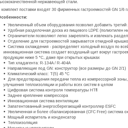
ысококачественной нержавеющей стали.
 комплект поставки входят 30 фирменных гастроемкостей GN 1/6 
Особенности:
Увеличенный объем оборудования позволил добавить третий 
Удобная разделочная доска из пищевого LDPE (полиэтилен н
Ограничители позволяют легко закреплять и извлекать разде
Отделение для гастроемкостей закрывается откидной крышк
Система охлаждения - распределяет холодный воздух по все
инновационная система создает воздушный щит вокруг гастрое
продукции ниже 5 °С, даже при открытых крышках
Тип хладагента: R-134A / R-404A
Направляющие под GN: конструктор (все размеры до GN 2/1)
Климатический класс: T(5) 45 °С
Для предотвращения передачи тепла из компрессорной зоны,
улучшения теплоизоляции и работы всех систем в целом
Цифровая система контроля температуры HTfl
Заднее крепление компрессора
Инновационная система вентиляции
Запатентованный энергосберегающий контроллер ESFC
Увеличенная и более сбалансированная (CFC Free) система 
Мощный испаритель и конденсатор
Теплоизоляция