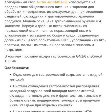
Холодильный стол
Turbo air CMST-60
используется на
предприятиях общественного питания и торговли для
обработки ингредиентов, используемых для приготовления
сэндвичей, охлаждения и кратковременного хранения
продуктов. Модель оснащена эргономичными ручками и 4
колесами. Корпус и дверные петли выполнены из
нержавеющей стали, пол - из нержавеющей стали с
алюминевыми вставками по бокам и сзади, разделочная
доска - из пищевого полиэтилена LDPE, уплотнение - из ABS
пластика, полки - из стальной проволоки с виниловым
покрытием.
В комплект поставки входят гастроемкости GN1/6 глубиной
150 мм
Особенности:
Отделение для гастроемкостей закрывается откидной
крышкой
Система охлаждения гастроемкостей распределяет
холодный воздух по всей площади гастроемкостей,
охлаждая не только дно, но и фронтальные, тыльные и
боковые стенки: поддержание температуры продукции
ниже 5°С даже при открытых крышках
Цифровая система контроля температуры HTfl: