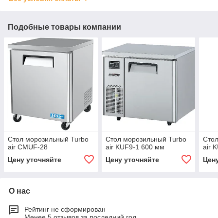
Подобные товары компании
Стол морозильный Turbo
Стол морозильный Turbo
Стол
air CMUF-28
air KUF9-1 600 мм
air 
Цену уточняйте
Цену уточняйте
Цен
О нас
Рейтинг не сформирован
Менее 5 отзывов за последний год