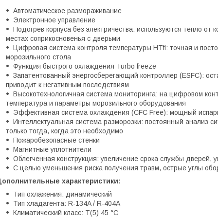
Автоматическое размораживание
Электронное управление
Подогрев корпуса без электричества: используются тепло от к
местах соприкосновенья с дверьми
Цифровая система контроля температуры HTfl: точная и посто
морозильного стола
Функция быстрого охлаждения Turbo freeze
Запатентованный энергосберегающий контроллер (ESFC): оста
приводит к негативным последствиям
Высокотехнологичная система мониторинга: на цифровом ко
температура и параметры морозильного оборудования
Эффективная система охлаждения (CFC Free): мощный испар
Интеллектуальная система разморозки: постоянный анализ си
только тогда, когда это необходимо
Пожаробезопасные стенки
Магнитные уплотнители
Облегченная конструкция: увеличение срока службы дверей, 
С целью уменьшения риска получения травм, острые углы об
Дополнительные характеристики:
Тип охлажения: динамический
Тип хладагента: R-134A / R-404A
Климатический класс: T(5) 45 °С