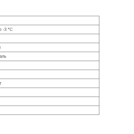
о -3 °С
м
аль
т