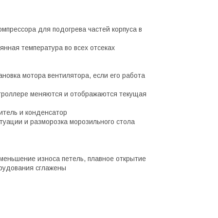
омпрессора для подогрева частей корпуса в
янная температура во всех отсеках
новка мотора вентилятора, если его работа
нтроллере меняются и отображаются текущая
итель и конденсатор
туации и разморозка морозильного стола
уменьшение износа петель, плавное открытие
орудования сглажены