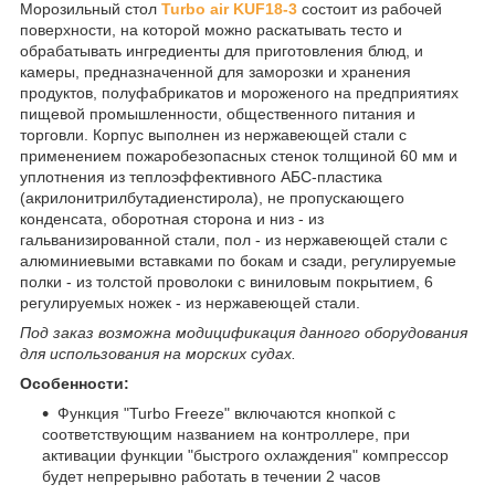
Морозильный стол
Turbo air KUF18-3
состоит из рабочей
поверхности, на которой можно раскатывать тесто и
обрабатывать ингредиенты для приготовления блюд, и
камеры, предназначенной для заморозки и хранения
продуктов, полуфабрикатов и мороженого на предприятиях
пищевой промышленности, общественного питания и
торговли. Корпус выполнен из нержавеющей стали с
применением пожаробезопасных стенок толщиной 60 мм и
уплотнения из теплоэффективного АБС-пластика
(акрилонитрилбутадиенстирола), не пропускающего
конденсата, оборотная сторона и низ - из
гальванизированной стали, пол - из нержавеющей стали с
алюминиевыми вставками по бокам и сзади, регулируемые
полки - из толстой проволоки с виниловым покрытием, 6
регулируемых ножек - из нержавеющей стали.
Под заказ возможна модицификация данного оборудования
для использования на морских судах.
Особенности:
Функция "Turbo Freeze" включаются кнопкой с
соответствующим названием на контроллере, при
активации функции "быстрого охлаждения" компрессор
будет непрерывно работать в течении 2 часов