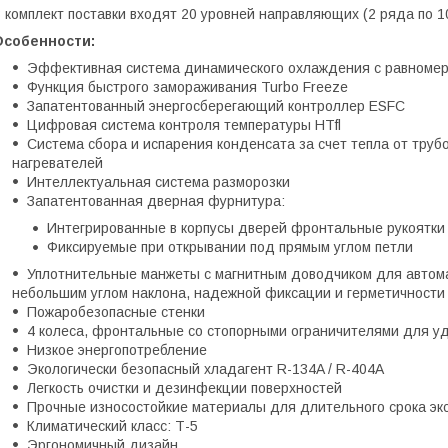
 комплект поставки входят 20 уровней направляющих (2 ряда по 1
Особенности:
Эффективная система динамического охлаждения с равноме
Функция быстрого замораживания Turbo Freeze
Запатентованный энергосберегающий контроллер ESFC
Цифровая система контроля температуры HTfl
Система сбора и испарения конденсата за счет тепла от труб
нагревателей
Интеллектуальная система разморозки
Запатентованная дверная фурнитура:
Интегрированные в корпусы дверей фронтальные рукоятки
Фиксируемые при открывании под прямым углом петли
Уплотнительные манжеты с магнитным доводчиком для автома
небольшим углом наклона, надежной фиксации и герметичности
Пожаробезопасные стенки
4 колеса, фронтальные со стопорными ограничителями для у
Низкое энергопотребление
Экологически безопасный хладагент R-134A / R-404A
Легкость очистки и дезинфекции поверхностей
Прочные износостойкие материалы для длительного срока эк
Климатический класс: Т-5
Эргономичный дизайн