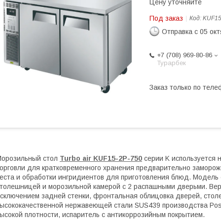
Цену уточняйте
Под заказ
Код:
KUF15
Отправка с 05 ок
+7 (708) 969-80-86
Турарбек
Заказ только по теле
Морозильный стол
Turbo air KUF15-2P-750
серии K используется 
орговли для кратковременного хранения предварительно заморож
еста и обработки ингридиентов для приготовления блюд. Модель
толешницей и морозильной камерой с 2 распашными дверьми. Вер
сключением задней стенки, фронтальная облицовка дверей, сто
ысококачественной нержавеющей стали SUS439 производства Pos
ысокой плотности, испаритель с антикоррозийным покрытием.