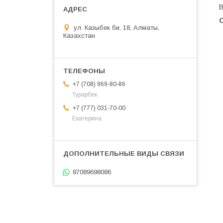
В
ул. Казыбек би, 18, Алматы,
Казахстан
+7 (708) 969-80-86
Турарбек
+7 (777) 031-70-00
Екатерина
87089698086