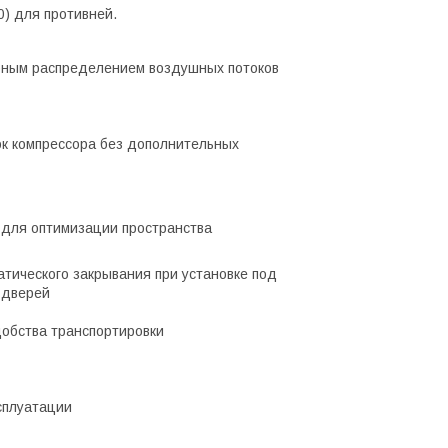
0) для противней.
рным распределением воздушных потоков
ок компрессора без дополнительных
 для оптимизации пространства
тического закрывания при установке под
 дверей
добства транспортировки
сплуатации