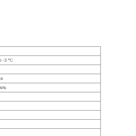
о -3 °С
та
аль