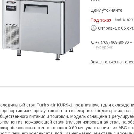
Цену уточняйте
Под заказ
Код:
KUR9-
Отправка с 06 ок
+7 (708) 969-80-86
Турарбек
Заказ только по теле
Холодильный стол
Turbo air KUR9-1
предназначен для охлаждения
коропортящихся продуктов и теста в пекарнях, кондитерских, на
бщественного питания и торговли. Модель оснащена 1 регулируем
ыполнен из нержавеющей стали (гальванизированная сталь на обо
ожаробезопасных стенок толщиной 60 мм, уплотнения - из АБС-пл
ропускающего конденсата, пол - из нержавеющей стали с алюминие