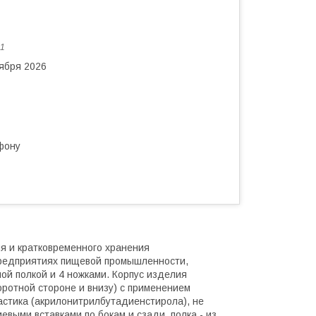
1
тября 2026
фону
 и кратковременного хранения
 предприятиях пищевой промышленности,
ой полкой и 4 ножками. Корпус изделия
ротной стороне и внизу) с применением
астика (акрилонитрилбутадиенстирола), не
выми вставками по бокам и сзади, полка - из