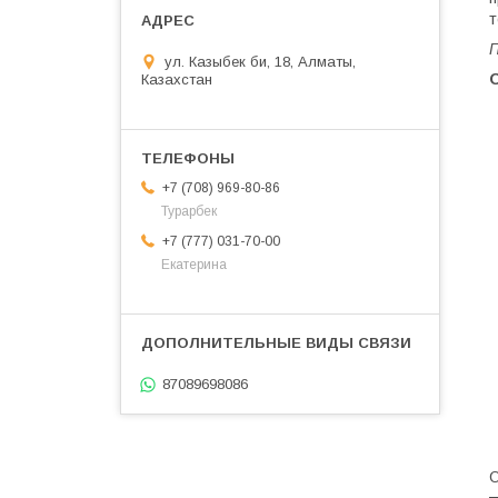
т
П
ул. Казыбек би, 18, Алматы,
Казахстан
+7 (708) 969-80-86
Турарбек
+7 (777) 031-70-00
Екатерина
87089698086
О