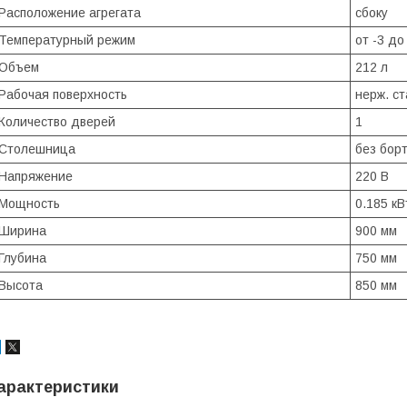
Расположение агрегата
сбоку
Температурный режим
от -3 до
Объем
212 л
Рабочая поверхность
нерж. ст
Количество дверей
1
Столешница
без бор
Напряжение
220 В
Мощность
0.185 кВ
Ширина
900 мм
Глубина
750 мм
Высота
850 мм
арактеристики