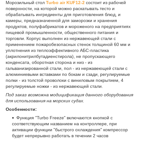
Морозильный стол
Turbo air KUF12-2
состоит из рабочей
поверхности, на которой можно раскатывать тесто и
обрабатывать ингредиенты для приготовления блюд, и
камеры, предназначенной для заморозки и хранения
продуктов, полуфабрикатов и мороженого на предприятиях
пищевой промышленности, общественного питания и
торговли. Корпус выполнен из нержавеющей стали с
применением пожаробезопасных стенок толщиной 60 мм и
уплотнения из теплоэффективного АБС-пластика
(акрилонитрилбутадиенстирола), не пропускающего
конденсата, оборотная сторона и низ - из
гальванизированной стали, пол - из нержавеющей стали с
алюминиевыми вставками по бокам и сзади, регулируемые
полки - из толстой проволоки с виниловым покрытием, 4
регулируемые ножки - из нержавеющей стали.
Под заказ возможна модицификация данного оборудования
для использования на морских судах.
Особенности:
Функция "Turbo Freeze" включаются кнопкой с
соответствующим названием на контроллере, при
активации функции "быстрого охлаждения" компрессор
будет непрерывно работать в течении 2 часов