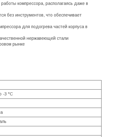
работы компрессора, располагаясь даже в
ся без инструментов, что обеспечивает
мпрессора для подогрева частей корпуса в
окачественной нержавеющей стали
ровом рынке
о -3 °С
та
аль