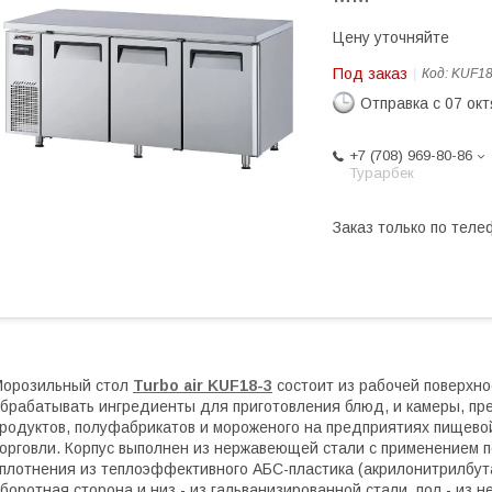
Цену уточняйте
Под заказ
Код:
KUF18
Отправка с 07 ок
+7 (708) 969-80-86
Турарбек
Заказ только по теле
Морозильный стол
Turbo air KUF18-3
состоит из рабочей поверхно
брабатывать ингредиенты для приготовления блюд, и камеры, пр
родуктов, полуфабрикатов и мороженого на предприятиях пищево
орговли. Корпус выполнен из нержавеющей стали с применением 
плотнения из теплоэффективного АБС-пластика (акрилонитрилбут
боротная сторона и низ - из гальванизированной стали, пол - из