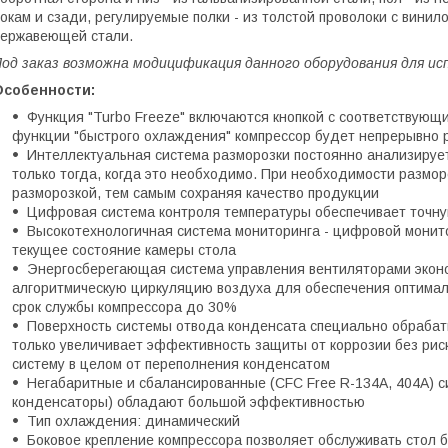
окам и сзади, регулируемые полки - из толстой проволоки с винил
ержавеющей стали.
од заказ возможна модицификация данного оборудования для исп
Особенности:
Функция "Turbo Freeze" включаются кнопкой с соответствующ
функции "быстрого охлаждения" компрессор будет непрерывно р
Интеллектуальная система разморозки постоянно анализируе
только тогда, когда это необходимо. При необходимости размор
разморозкой, тем самым сохраняя качество продукции
Цифровая система контроля температуры обеспечивает точн
Высокотехнологичная система мониторинга - цифровой монит
текущее состояние камеры стола
Энергосберегающая система управления вентиляторами эконо
алгоритмическую циркуляцию воздуха для обеспечения оптимал
срок службы компрессора до 30%
Поверхность системы отвода конденсата специально обрабат
только увеличивает эффективность защиты от коррозии без риск
систему в целом от переполнения конденсатом
Негабаритные и сбалансированные (CFC Free R-134A, 404A) 
конденсаторы) обладают большой эффективностью
Тип охлаждения: динамический
Боковое крепление компрессора позволяет обслуживать стол