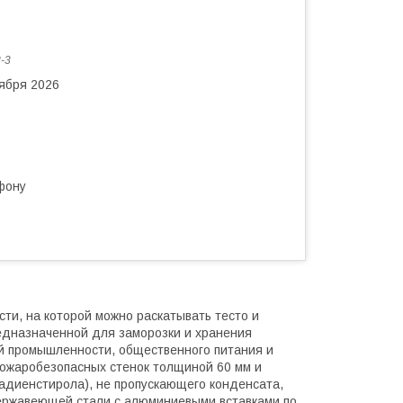
-3
тября 2026
фону
сти, на которой можно раскатывать тесто и
едназначенной для заморозки и хранения
й промышленности, общественного питания и
пожаробезопасных стенок толщиной 60 мм и
адиенстирола), не пропускающего конденсата,
 нержавеющей стали с алюминиевыми вставками по