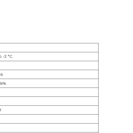
о -3 °С
та
аль
т