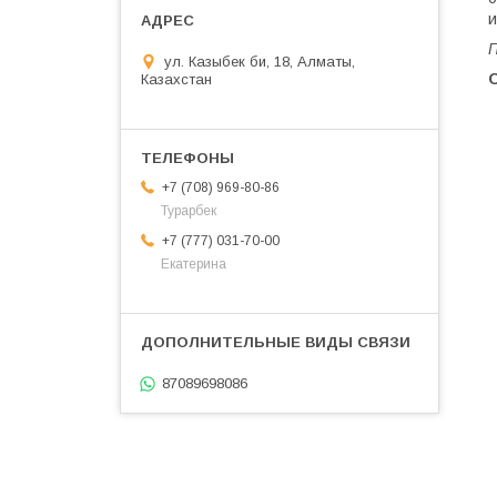
и
П
ул. Казыбек би, 18, Алматы,
Казахстан
+7 (708) 969-80-86
Турарбек
+7 (777) 031-70-00
Екатерина
87089698086