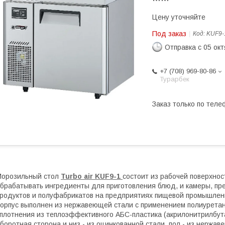
Цену уточняйте
Под заказ
Код:
KUF9-
Отправка с 05 ок
+7 (708) 969-80-86
Турарбек
Заказ только по теле
Морозильный стол
Turbo air KUF9-1
состоит из рабочей поверхнос
брабатывать ингредиенты для приготовления блюд, и камеры, пр
родуктов и полуфабрикатов на предприятиях пищевой промышленн
орпус выполнен из нержавеющей стали с применением полиуретан
плотнения из теплоэффективного АБС-пластика (акрилонитрилбут
боротная сторона и низ - из оцинкованной стали, пол - из нержа