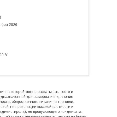
1
тября 2026
фону
ти, на которой можно раскатывать тесто и
едназначенной для заморозки и хранения
ости, общественного питания и торговли.
овой теплоизоляции высокой плотности и
адиенстирола), не пропускающего конденсата,
веющей стали с алюминиевыми вставками по бокам