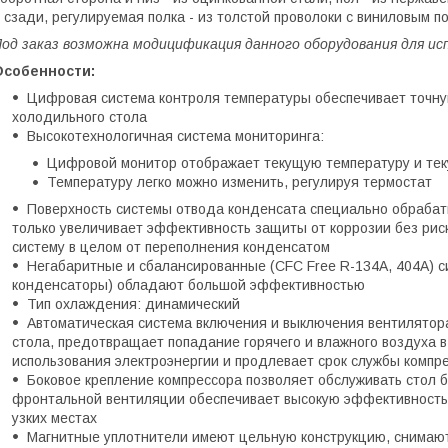
 сзади, регулируемая полка - из толстой проволоки с виниловым п
од заказ возможна модицификация данного оборудования для исп
Особенности:
Цифровая система контроля температуры обеспечивает точную
холодильного стола
Высокотехнологичная система мониторинга:
Цифровой монитор отображает текущую температуру и тек
Температуру легко можно изменить, регулируя термостат
Поверхность системы отвода конденсата специально обрабат
только увеличивает эффективность защиты от коррозии без риск
систему в целом от переполнения конденсатом
Негабаритные и сбалансированные (CFC Free R-134A, 404A) 
конденсаторы) обладают большой эффективностью
Тип охлаждения: динамический
Автоматическая система включения и выключения вентилятор
стола, предотвращает попадание горячего и влажного воздуха 
использования электроэнергии и продлевает срок службы компр
Боковое крепление компрессора позволяет обслуживать стол
фронтальной вентиляции обеспечивает высокую эффективность 
узких местах
Магнитные уплотнители имеют цельную конструкцию, снимают