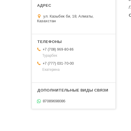
П
ул. Казыбек би, 18, Алматы,
Казахстан
+7 (708) 969-80-86
Турарбек
+7 (777) 031-70-00
Екатерина
87089698086