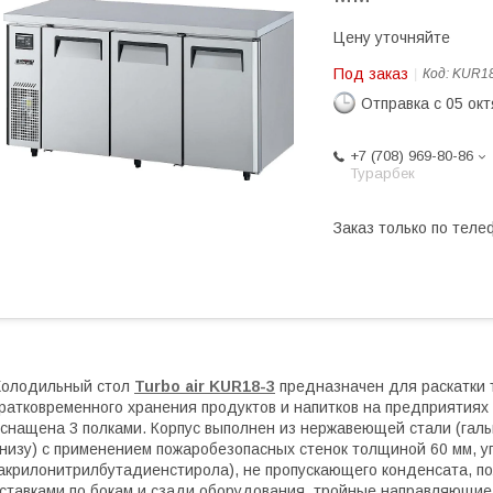
Цену уточняйте
Под заказ
Код:
KUR18
Отправка с 05 ок
+7 (708) 969-80-86
Турарбек
Заказ только по теле
Холодильный стол
Turbo air KUR18-3
предназначен для раскатки 
ратковременного хранения продуктов и напитков на предприятиях
снащена 3 полками. Корпус выполнен из нержавеющей стали (галь
низу) с применением пожаробезопасных стенок толщиной 60 мм, у
акрилонитрилбутадиенстирола), не пропускающего конденсата, п
ставками по бокам и сзади оборудования, тройные направляющие