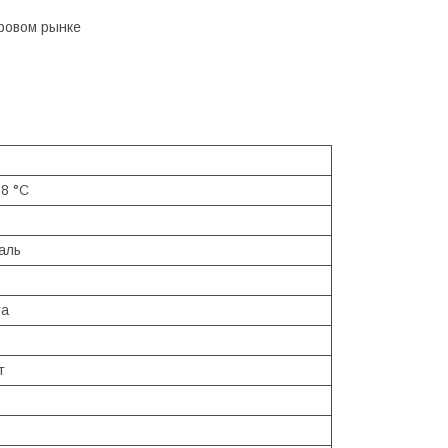
ровом рынке
 8 °С
аль
та
т