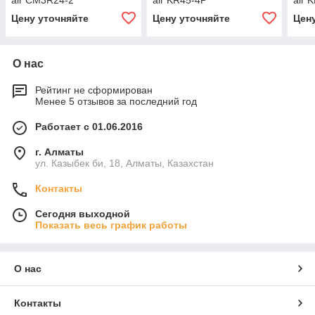
air CM3R24-2
air KR45-4P
air 
Цену уточняйте
Цену уточняйте
Цен
О нас
Рейтинг не сформирован
Менее 5 отзывов за последний год
Работает с 01.06.2016
г. Алматы
ул. Казыбек би, 18, Алматы, Казахстан
Контакты
Сегодня выходной
Показать весь график работы
О нас
Контакты