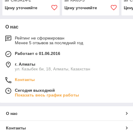
air CM3R24-2
air KR65-3
air 
Цену уточняйте
Цену уточняйте
Цен
О нас
Рейтинг не сформирован
Менее 5 отзывов за последний год
Работает с 01.06.2016
г. Алматы
ул. Казыбек би, 18, Алматы, Казахстан
Контакты
Сегодня выходной
Показать весь график работы
О нас
Контакты