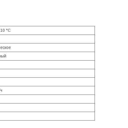
 10 °C
еское
ный
/ч