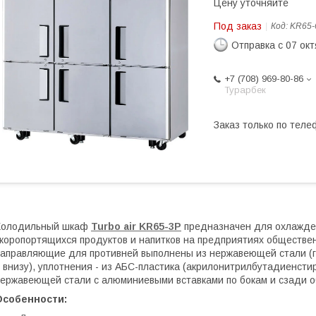
Цену уточняйте
Под заказ
Код:
KR65-
Отправка с 07 ок
+7 (708) 969-80-86
Турарбек
Заказ только по теле
Холодильный шкаф
Turbo air KR65-3P
предназначен для охлажден
коропортящихся продуктов и напитков на предприятиях общественн
аправляющие для противней выполнены из нержавеющей стали (г
 внизу), уплотнения - из АБС-пластика (акрилонитрилбутадиенстир
ержавеющей стали с алюминиевыми вставками по бокам и сзади 
Особенности: