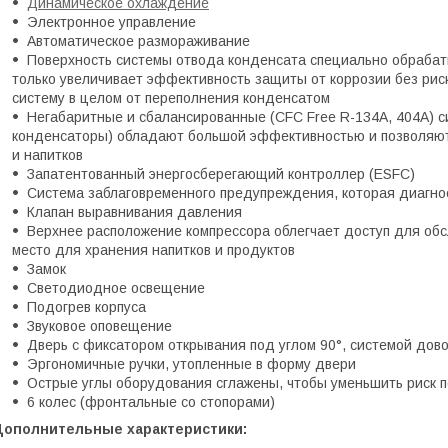
Динамическое охлаждение
Электронное управление
Автоматическое размораживание
Поверхность системы отвода конденсата специально обрабат
только увеличивает эффективность защиты от коррозии без риск
систему в целом от переполнения конденсатом
Негабаритные и сбалансированные (CFC Free R-134A, 404A) 
конденсаторы) обладают большой эффективностью и позволяют
и напитков
Запатентованный энергосберегающий контроллер (ESFC)
Система заблаговременного предупреждения, которая диагно
Клапан выравнивания давления
Верхнее расположение компрессора облегчает доступ для об
место для хранения напитков и продуктов
Замок
Светодиодное освещение
Подогрев корпуса
Звуковое оповещение
Дверь с фиксатором открывания под углом 90°, системой дов
Эргономичные ручки, утопленные в форму двери
Острые углы оборудования сглажены, чтобы уменьшить риск 
6 колес (фронтальные со стопорами)
Дополнительные характеристики: