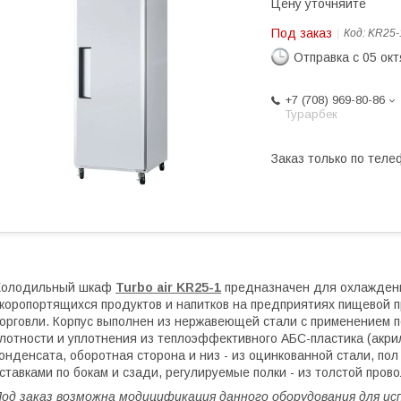
Цену уточняйте
Под заказ
Код:
KR25-
Отправка с 05 ок
+7 (708) 969-80-86
Турарбек
Заказ только по теле
Холодильный шкаф
Turbo air KR25-1
предназначен для охлаждени
коропортящихся продуктов и напитков на предприятиях пищевой 
орговли. Корпус выполнен из нержавеющей стали с применением 
лотности и уплотнения из теплоэффективного АБС-пластика (акр
онденсата, оборотная сторона и низ - из оцинкованной стали, п
ставками по бокам и сзади, регулируемые полки - из толстой пров
од заказ возможна модицификация данного оборудования для исп