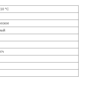
 10 °C
еское
ный
т/ч