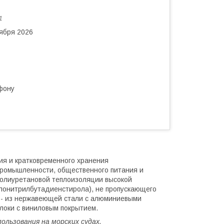
1
тября 2026
фону
я и кратковременного хранения
промышленности, общественного питания и
полиуретановой теплоизоляции высокой
илонитрилбутадиенстирола), не пропускающего
ол - из нержавеющей стали с алюминиевыми
олоки с виниловым покрытием.
ользования на морских судах.