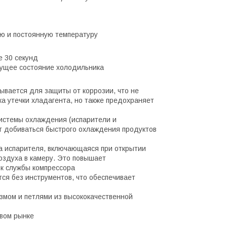
ю и постоянную температуру
е 30 секунд
кущее состояние холодильника
ывается для защиты от коррозии, что не
а утечки хладагента, но также предохраняет
системы охлаждения (испарители и
 добиваться быстрого охлаждения продуктов
а испарителя, включающаяся при открытии
оздуха в камеру. Это повышает
ок службы компрессора
ся без инструментов, что обеспечивает
измом и петлями из высококачественной
овом рынке