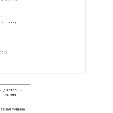
1E2
тября 2026
фону
щей стали, и
оргстекла
адежная машина