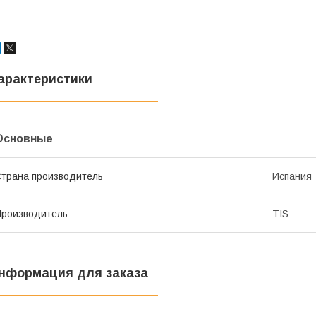
арактеристики
Основные
трана производитель
Испания
роизводитель
TIS
нформация для заказа