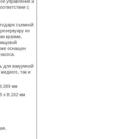
ое управление и
соответствии с
агодаря съемной
 резервуару из
ми краями,
 пищевой
кже оснащен
насоса.
ь для вакуумной
 жидкого, так и
В.389 мм
5 x В.162 мм
ая.