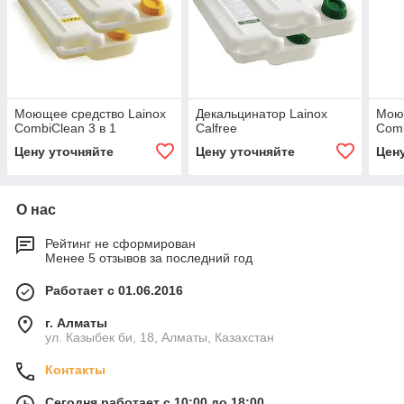
Моющее средство Lainox
Декальцинатор Lainox
Моющ
CombiClean 3 в 1
Calfree
Comb
Цену уточняйте
Цену уточняйте
Цен
О нас
Рейтинг не сформирован
Менее 5 отзывов за последний год
Работает с 01.06.2016
г. Алматы
ул. Казыбек би, 18, Алматы, Казахстан
Контакты
Сегодня работает с 10:00 до 18:00